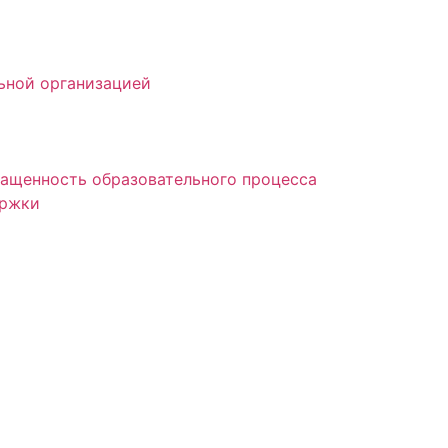
ьной организацией
нащенность образовательного процесса
ержки