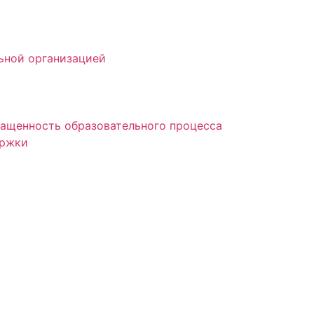
ьной организацией
нащенность образовательного процесса
ержки